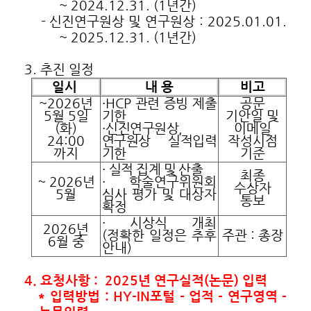
~ 2024.12.31. (1년간)
- 신진연구원상 및 연구원상 : 2025.01.01.
~ 2025.12.31. (1년간)
3. 추진 일정
일시
내 용
비고
~2026년
·HCP 관련 증빙 제출
공문
5월 5일
기한
기안일 및
(화)
·신진연구원상,
이메일
24:00
연구원상 실적입력
작성시점
까지
기한
기준
· 실적 집계 및 산출
최종
~ 2026년
·
학술연구위원회
수상자
5월
심사 평가 및 대상자
통보
확정
·
시상식 개최
2026년
(정확한 일정은 추후
주관 : 총장
6월 중
안내)
4. 요청사항 :
2025년 연구실적(논문) 입력
* 입력방법 : HY-IN포털 - 업적 - 연구영역 -