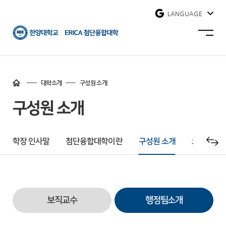
사이트맵 닫기
LANGUAGE
한양대학교
사이트맵
에리카
열기
첨단융합대학
홈
바로가기
대학소개
구성원 소개
구성원 소개
학장 인사말
첨단융합대학이란
구성원 소개
오시는길&
보직교수
행정팀소개